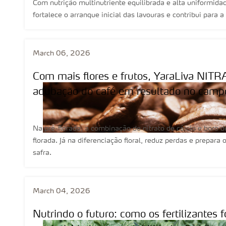
Com nutrição multinutriente equilibrada e alta uniformidade de d
March 06, 2026
Com mais flores e frutos, YaraLiva NIT
adubação do café em resultado no camp
Na pré-florada, a combinação de nitrato de cálcio e boro d
florada. Já na diferenciação floral, reduz perdas e prepara
safra.
March 04, 2026
Nutrindo o futuro: como os fertilizantes