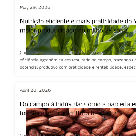
May 29, 2026
Nutrição eficiente e mais praticidade 
maior produtividade no milho 2ª safra
Com nutrição equilibrada, resposta imediata e mais unif
eficiência agronômica em resultado no campo, trazendo u
potencial produtivo com praticidade e rentabilidade, espec
April 28, 2026
Do campo à indústria: Como a parceria en
fortalece a cacauicultura brasileira
Com assistência técnica, nutrição eficiente, orientação ag