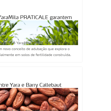
do YaraMila PRATICALE garantem
ormidade, o YaraMila PRATICALE transforma
m novo conceito de adubação que explora o
ialmente em solos de fertilidade construída.
tre Yara e Barry Callebaut
ronômica e foco em sustentabilidade, a iniciativa