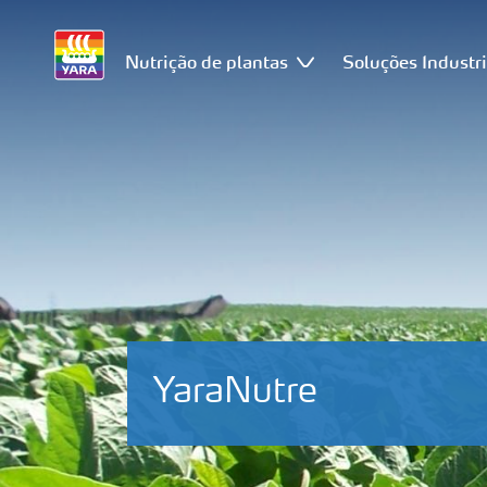
Nutrição de plantas
Soluções Industri
YaraNutre