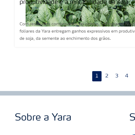
produtividade e a rentabilidade da soja
Com resultados comprovados no campo, o Programa Nutric
foliares da Yara entregam ganhos expressivos em produtivi
de soja, da semente ao enchimento dos grãos.
1
2
3
4
Sobre a Yara
S