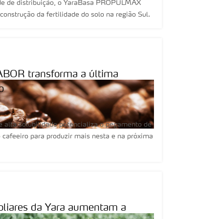
istribuição, o YaraBasa PROPULMAX
fortalece o arranque inicial das lavouras e contribui para a construção da fertilidade do solo na região Sul.
RABOR transforma a última
o
e alta solubilidade potencializa o pegamento de
 o cafeeiro para produzir mais nesta e na próxima
 foliares da Yara aumentam a