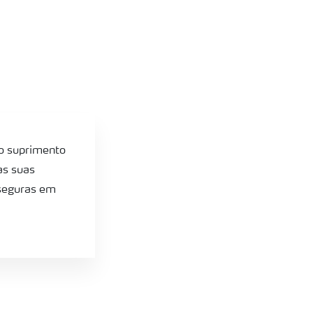
 o suprimento
as suas
 seguras em