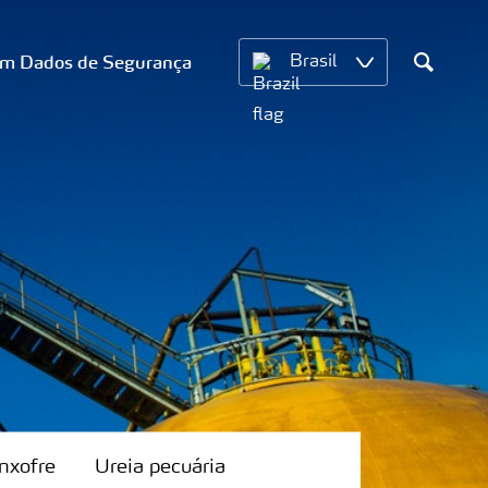
om Dados de Segurança
Brasil
Search
nxofre
Ureia pecuária