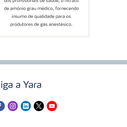
dos profissionais de saúde, o nitrato
de amônio grau médico, fornecendo
insumo de qualidade para os
produtores de gás anestésico.
iga a Yara
cebook
instagram
linkedin
twitter
youtube