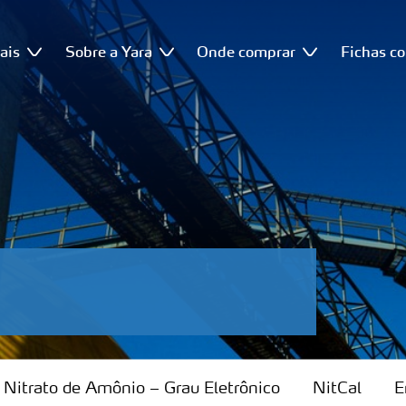
ais
Sobre a Yara
Onde comprar
Fichas c
Nitrato de Amônio – Grau Eletrônico
NitCal
E