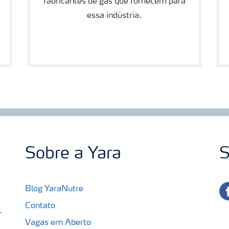
fabricantes de gás que fornecem para
essa indústria.
Sobre a Yara
S
fa
Blog YaraNutre
Contato
-
Vagas em Aberto