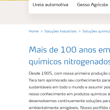
Ureia automotiva
Nitrato de Amônio – Grau Eletrônico
Gesso Agrícola
NitCal
Home
Soluções Industriais
Soluções químic
Enxofre
Mais de 100 anos em
Ureia pecuária
químicos nitrogenado
Ureia automotiva
Desde 1905, com nossa primeira produção de
Yara tem aprimorado seu conhecimento par
Gesso Agrícola
sustentáveis em todo o mundo e assumir pos
nosso conhecimento em produtos químicos à 
DipCal
desenvolvemos continuamente soluções para 
ambientalmente amigáveis. Nosso portfólio n