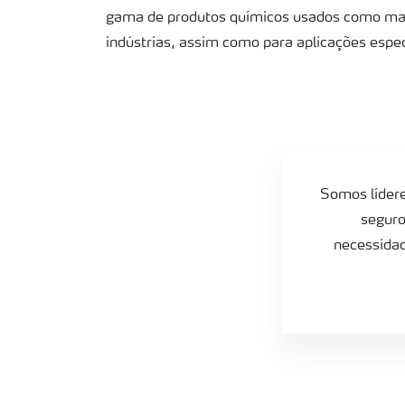
gama de produtos químicos usados como mat
Ácido Sulfúrico
indústrias, assim como para aplicações espec
Ácido Nítrico
Technical urea
Amônia
Somos lídere
Ureia técnica
seguro
necessidad